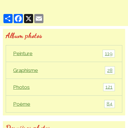
Partager
Facebook
X
Email
Album photos
119
Peinture
28
Graphisme
121
Photos
84
Poème
Dernières photos