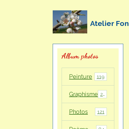
Atelier Fon
Album photos
Peinture
119
Graphisme
28
Photos
121