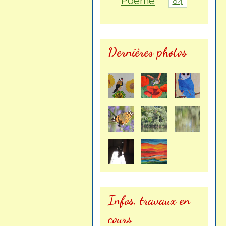
Poème
84
Dernières photos
Infos, travaux en
cours