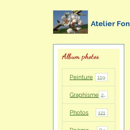
Atelier Fon
Album photos
Peinture
119
Graphisme
28
Photos
121