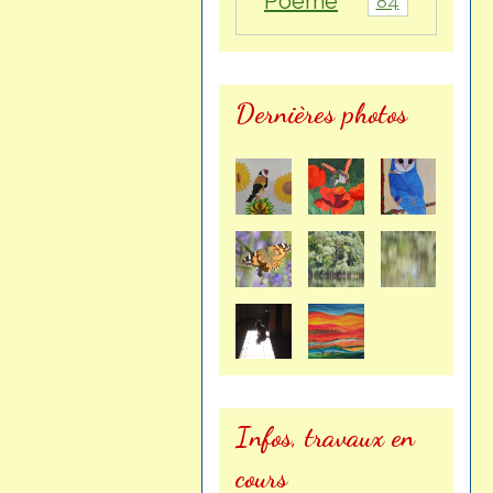
Poème
84
Dernières photos
Infos, travaux en
cours