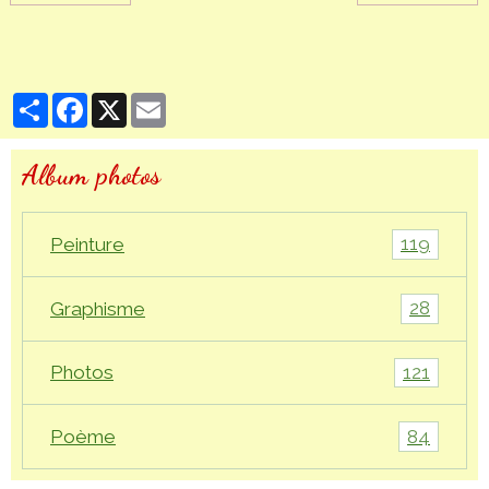
Partager
Facebook
X
Email
Album photos
119
Peinture
28
Graphisme
121
Photos
84
Poème