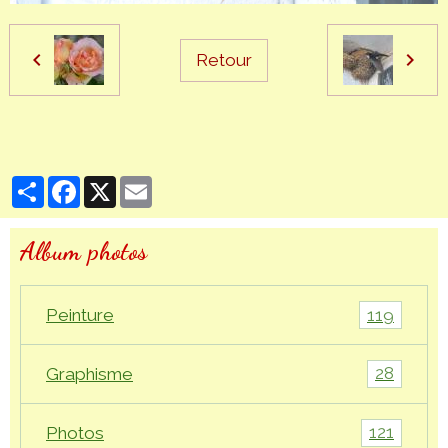
Retour
Partager
Facebook
X
Email
Album photos
119
Peinture
28
Graphisme
121
Photos