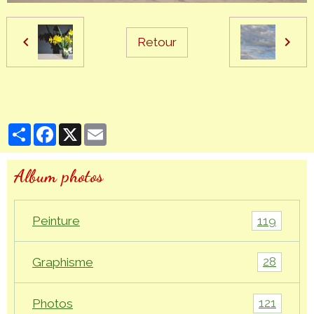
Retour
Partager
Facebook
X
Email
Album photos
119
Peinture
28
Graphisme
121
Photos