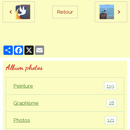
Retour
Partager
Facebook
X
Email
Album photos
119
Peinture
28
Graphisme
121
Photos