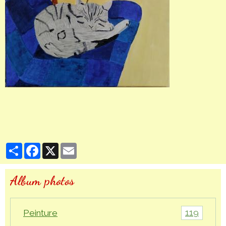
Partager
Facebook
X
Email
Album photos
119
Peinture