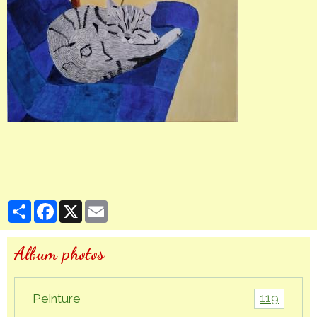
Partager
Facebook
X
Email
Album photos
119
Peinture