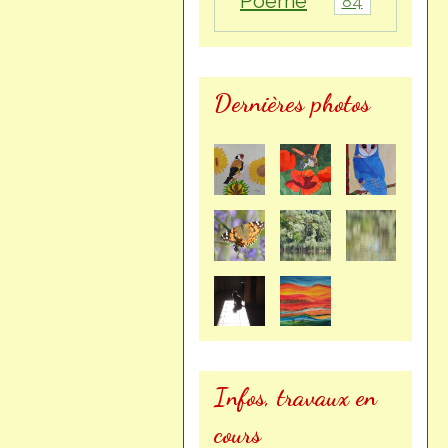
Poème
84
Dernières photos
Infos, travaux en
cours