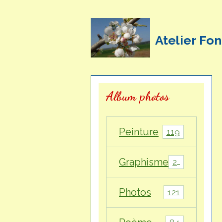
Atelier Fon
Album photos
Peinture
119
Graphisme
28
Photos
121