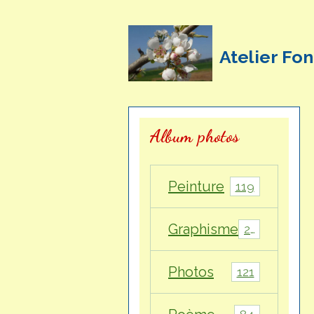
Atelier Fon
Album photos
Peinture
119
Graphisme
28
Photos
121