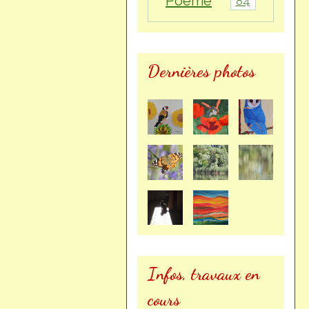
Poème
84
Dernières photos
Infos, travaux en
cours