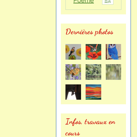
Poème
84
Dernières photos
Infos, travaux en
cours