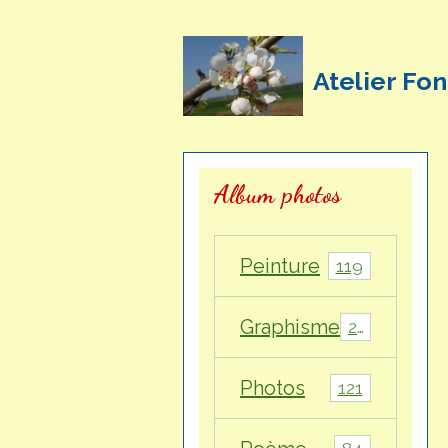
Atelier Fon
Album photos
Peinture
119
Graphisme
28
Photos
121